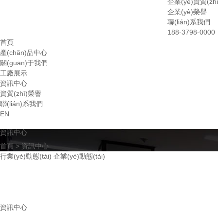
企業(yè)資質(zhì
企業(yè)榮譽
聯(lián)系我們
188-3798-0000
首頁
產(chǎn)品中心
關(guān)于我們
工廠展示
資訊中心
資質(zhì)榮譽
聯(lián)系我們
EN
資訊中心
首頁
>
資訊中心
行業(yè)動態(tài)
企業(yè)動態(tài)
資訊中心