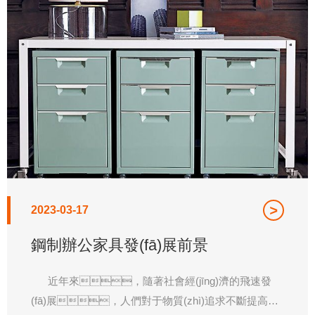
2023-03-17
鋼制辦公家具發(fā)展前景
近年來，隨著社會經(jīng)濟的飛速發
(fā)展，人們對于物質(zhì)追求不斷提高的