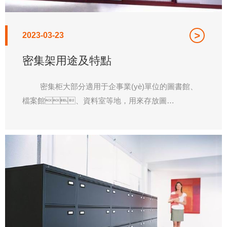
2023-03-23
密集架用途及特點
密集柜大部分適用于企事業(yè)單位的圖書館、
檔案館、資料室等地，用來存放圖
書、文件檔案資料、物......