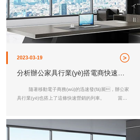
2023-03-19
分析辦公家具行業(yè)搭電商快速營
銷列車的原因
隨著移動電子商務(wù)的迅速發(fā)展，辦公家
具行業(yè)也搭上了這條快速營銷的列車。 當
(dāng)人們問到辦公家具為什么會選擇......