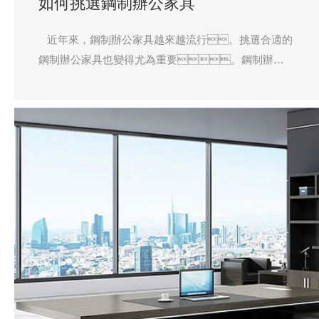
如何挑選鋼制辦公家具
近年來，鋼制辦公家具越來越流行。挑選合適的
鋼制辦公家具也變得尤為重要。鋼制辦公
家具現(xiàn)在占據(jù)了很大的市場份額......